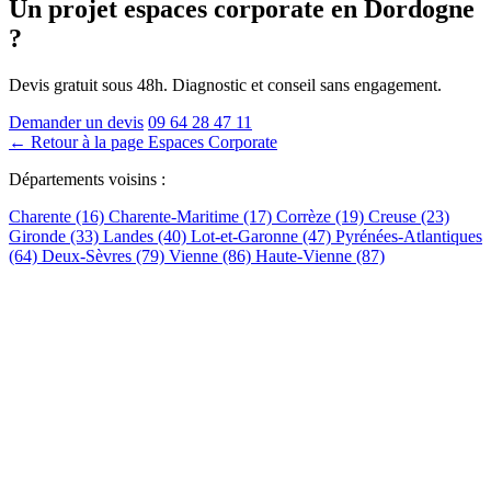
Un projet espaces corporate
en Dordogne
?
Devis gratuit sous 48h. Diagnostic et conseil sans engagement.
Demander un devis
09 64 28 47 11
← Retour à la page Espaces Corporate
Départements voisins :
Charente (16)
Charente-Maritime (17)
Corrèze (19)
Creuse (23)
Gironde (33)
Landes (40)
Lot-et-Garonne (47)
Pyrénées-Atlantiques
(64)
Deux-Sèvres (79)
Vienne (86)
Haute-Vienne (87)