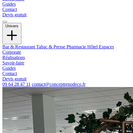
Guides
Contact
Devis gratuit
Univers
Bar & Restaurant
Tabac & Presse
Pharmacie
Hôtel
Espaces
Corporate
Réalisations
Savoir-faire
Guides
Contact
Devis gratuit
09 64 28 47 11
contact@conceptrenodeco.fr