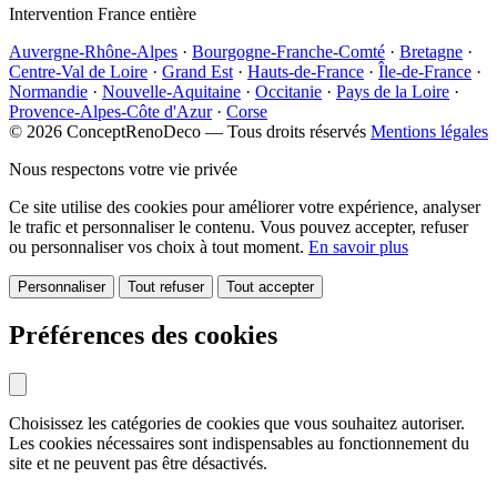
Intervention France entière
Auvergne-Rhône-Alpes
·
Bourgogne-Franche-Comté
·
Bretagne
·
Centre-Val de Loire
·
Grand Est
·
Hauts-de-France
·
Île-de-France
·
Normandie
·
Nouvelle-Aquitaine
·
Occitanie
·
Pays de la Loire
·
Provence-Alpes-Côte d'Azur
·
Corse
© 2026 ConceptRenoDeco — Tous droits réservés
Mentions légales
Nous respectons votre vie privée
Ce site utilise des cookies pour améliorer votre expérience, analyser
le trafic et personnaliser le contenu. Vous pouvez accepter, refuser
ou personnaliser vos choix à tout moment.
En savoir plus
Personnaliser
Tout refuser
Tout accepter
Préférences des cookies
Choisissez les catégories de cookies que vous souhaitez autoriser.
Les cookies nécessaires sont indispensables au fonctionnement du
site et ne peuvent pas être désactivés.