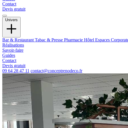
Contact
Devis gratuit
Univers
Bar & Restaurant
Tabac & Presse
Pharmacie
Hôtel
Espaces Corporat
Réalisations
Savoir-faire
Guides
Contact
Devis gratuit
09 64 28 47 11
contact@conceptrenodeco.fr