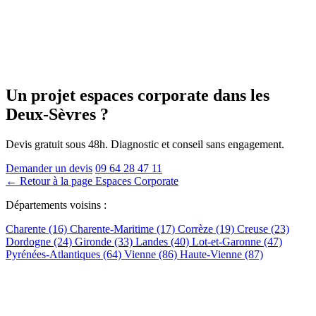
Un projet espaces corporate
dans les
Deux-Sèvres
?
Devis gratuit sous 48h. Diagnostic et conseil sans engagement.
Demander un devis
09 64 28 47 11
← Retour à la page Espaces Corporate
Départements voisins :
Charente (16)
Charente-Maritime (17)
Corrèze (19)
Creuse (23)
Dordogne (24)
Gironde (33)
Landes (40)
Lot-et-Garonne (47)
Pyrénées-Atlantiques (64)
Vienne (86)
Haute-Vienne (87)