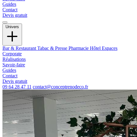
Guides
Contact
Devis gratuit
Univers
Bar & Restaurant
Tabac & Presse
Pharmacie
Hôtel
Espaces
Corporate
Réalisations
Savoir-faire
Guides
Contact
Devis gratuit
09 64 28 47 11
contact@conceptrenodeco.fr