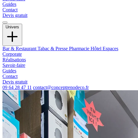
Guides
Contact
Devis gratuit
Univers
Bar & Restaurant
Tabac & Presse
Pharmacie
Hôtel
Espaces
Corporate
Réalisations
Savoir-faire
Guides
Contact
Devis gratuit
09 64 28 47 11
contact@conceptrenodeco.fr