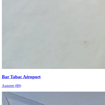
Bar Tabac Aéroport
Auxerre (89)