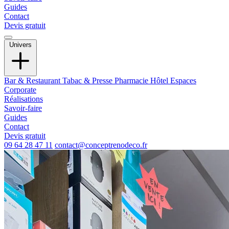
Guides
Contact
Devis gratuit
Univers
Bar & Restaurant
Tabac & Presse
Pharmacie
Hôtel
Espaces
Corporate
Réalisations
Savoir-faire
Guides
Contact
Devis gratuit
09 64 28 47 11
contact@conceptrenodeco.fr