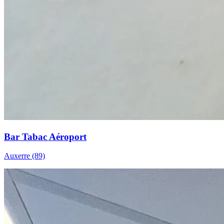
Bar Tabac Aéroport
Auxerre (89)