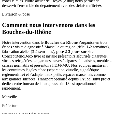
zones rurales. Notre atelier de Troyes (Aube) nous permet de
desservir l'ensemble du département avec des
délais maîtrisés
.
Livraison & pose
Comment nous intervenons
dans les
Bouches-du-Rhône
Notre intervention dans le
Bouches-du-Rhône
s'organise en trois
étapes : visite diagnostic à Marseille ou région (délai 1-2 semaines),
fabrication atelier (3-4 semaines),
pose 2-3 jours sur site
.
ConceptRenoDeco livre et installe présentoirs sécurisés cigarettes,
vitrines réfrigérées e-cigarettes, caves à cigares climatisées, meubles-
caisses normatifs et présentoirs FDJ/PMU. Nos équipes maîtrisent
les contraintes légales tabac (séparation visuelle, signalétique
réglementaire) et s'adaptent aux petits espaces marseillais comme
aux grandes surfaces. Transport optimisé depuis l'Aube, suivi projet
dédié : votre bureau de tabac-presse du 13 est opérationnel
rapidement.
Marseille
Préfecture