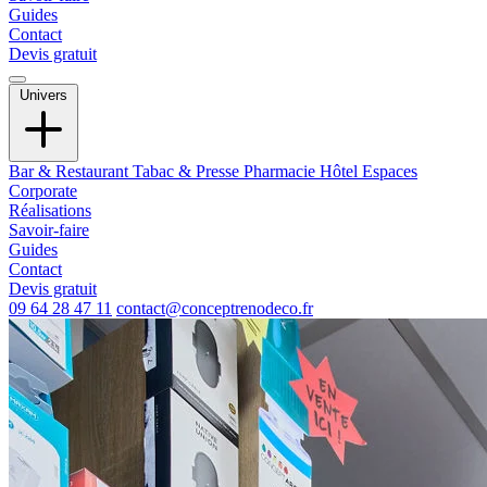
Guides
Contact
Devis gratuit
Univers
Bar & Restaurant
Tabac & Presse
Pharmacie
Hôtel
Espaces
Corporate
Réalisations
Savoir-faire
Guides
Contact
Devis gratuit
09 64 28 47 11
contact@conceptrenodeco.fr