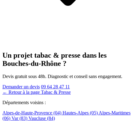
Un projet tabac & presse
dans les
Bouches-du-Rhône
?
Devis gratuit sous 48h. Diagnostic et conseil sans engagement.
Demander un devis
09 64 28 47 11
← Retour à la page Tabac & Presse
Départements voisins :
Alpes-de-Haute-Provence (04)
Hautes-Alpes (05)
Alpes-Maritimes
(06)
Var (83)
Vaucluse (84)