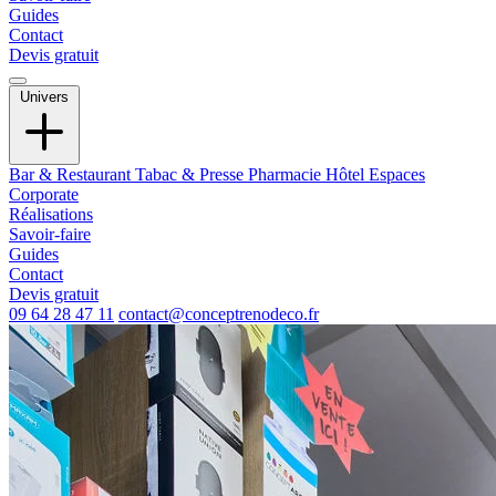
Guides
Contact
Devis gratuit
Univers
Bar & Restaurant
Tabac & Presse
Pharmacie
Hôtel
Espaces
Corporate
Réalisations
Savoir-faire
Guides
Contact
Devis gratuit
09 64 28 47 11
contact@conceptrenodeco.fr