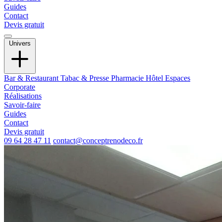
Guides
Contact
Devis gratuit
Univers
Bar & Restaurant
Tabac & Presse
Pharmacie
Hôtel
Espaces
Corporate
Réalisations
Savoir-faire
Guides
Contact
Devis gratuit
09 64 28 47 11
contact@conceptrenodeco.fr