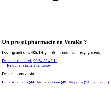
Un projet pharmacie
en Vendée
?
Devis gratuit sous 48h. Diagnostic et conseil sans engagement.
Demander un devis
09 64 28 47 11
← Retour à la page Pharmacie
Départements voisins :
Loire-Atlantique (44)
Maine-et-Loire (49)
Mayenne (53)
Sarthe (72)