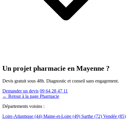
Un projet pharmacie
en Mayenne
?
Devis gratuit sous 48h. Diagnostic et conseil sans engagement.
Demander un devis
09 64 28 47 11
← Retour à la page Pharmacie
Départements voisins :
Loire-Atlantique (44)
Maine-et-Loire (49)
Sarthe (72)
Vendée (85)