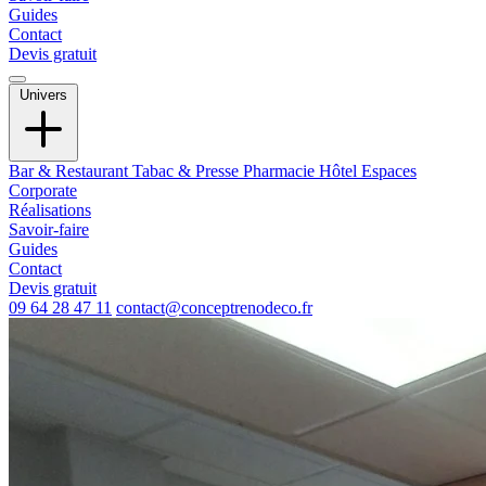
Guides
Contact
Devis gratuit
Univers
Bar & Restaurant
Tabac & Presse
Pharmacie
Hôtel
Espaces
Corporate
Réalisations
Savoir-faire
Guides
Contact
Devis gratuit
09 64 28 47 11
contact@conceptrenodeco.fr