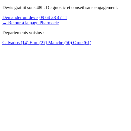
Devis gratuit sous 48h. Diagnostic et conseil sans engagement.
Demander un devis
09 64 28 47 11
← Retour à la page Pharmacie
Départements voisins :
Calvados (14)
Eure (27)
Manche (50)
Orne (61)