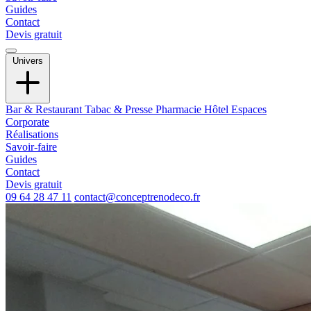
Guides
Contact
Devis gratuit
Univers
Bar & Restaurant
Tabac & Presse
Pharmacie
Hôtel
Espaces
Corporate
Réalisations
Savoir-faire
Guides
Contact
Devis gratuit
09 64 28 47 11
contact@conceptrenodeco.fr