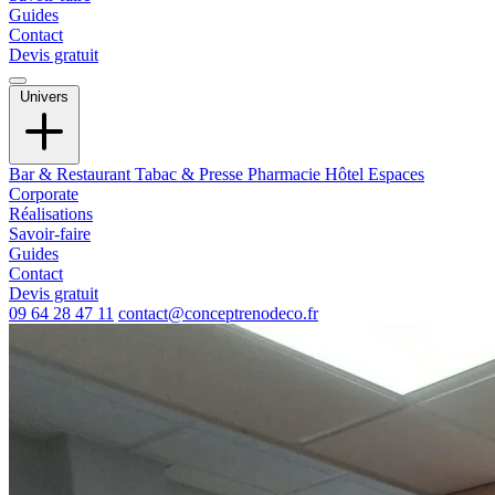
Guides
Contact
Devis gratuit
Univers
Bar & Restaurant
Tabac & Presse
Pharmacie
Hôtel
Espaces
Corporate
Réalisations
Savoir-faire
Guides
Contact
Devis gratuit
09 64 28 47 11
contact@conceptrenodeco.fr