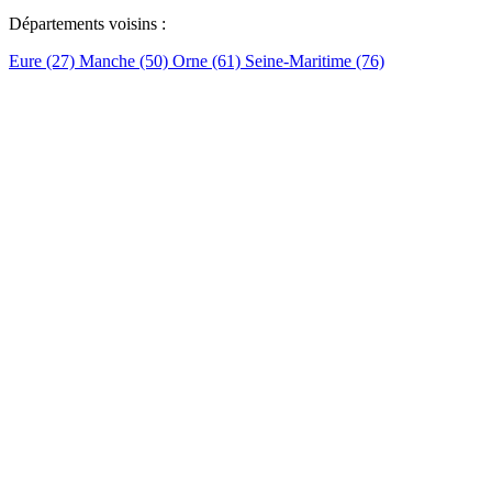
Départements voisins :
Eure (27)
Manche (50)
Orne (61)
Seine-Maritime (76)