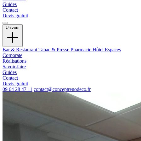
Guides
Contact
Devis gratuit
Univers
Bar & Restaurant
Tabac & Presse
Pharmacie
Hôtel
Espaces
Corporate
Réalisations
Savoir-faire
Guides
Contact
Devis gratuit
09 64 28 47 11
contact@conceptrenodeco.fr