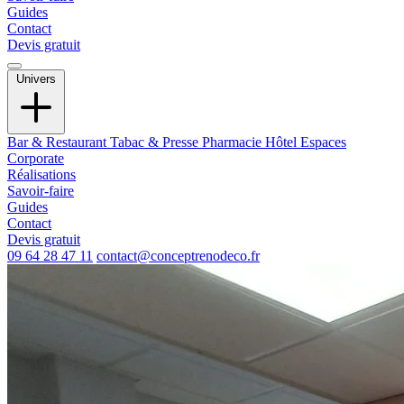
Guides
Contact
Devis gratuit
Univers
Bar & Restaurant
Tabac & Presse
Pharmacie
Hôtel
Espaces
Corporate
Réalisations
Savoir-faire
Guides
Contact
Devis gratuit
09 64 28 47 11
contact@conceptrenodeco.fr