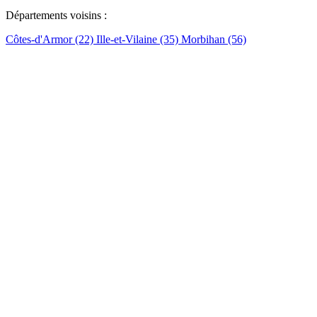
Départements voisins :
Côtes-d'Armor (22)
Ille-et-Vilaine (35)
Morbihan (56)