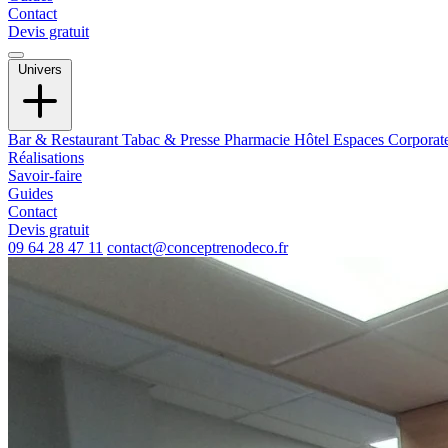
Contact
Devis gratuit
Univers
Bar & Restaurant
Tabac & Presse
Pharmacie
Hôtel
Espaces Corporat
Réalisations
Savoir-faire
Guides
Contact
Devis gratuit
09 64 28 47 11
contact@conceptrenodeco.fr