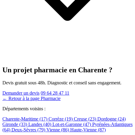
Un projet pharmacie
en Charente
?
Devis gratuit sous 48h. Diagnostic et conseil sans engagement.
Demander un devis
09 64 28 47 11
← Retour à la page Pharmacie
Départements voisins :
Charente-Maritime (17)
Corrèze (19)
Creuse (23)
Dordogne (24)
Gironde (33)
Landes (40)
Lot-et-Garonne (47)
Pyrénées-Atlantiques
(64)
Deux-Sèvres (79)
Vienne (86)
Haute-Vienne (87)