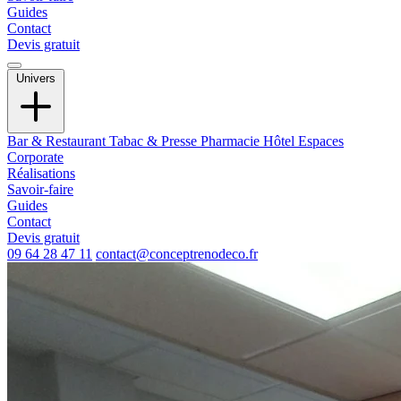
Guides
Contact
Devis gratuit
Univers
Bar & Restaurant
Tabac & Presse
Pharmacie
Hôtel
Espaces
Corporate
Réalisations
Savoir-faire
Guides
Contact
Devis gratuit
09 64 28 47 11
contact@conceptrenodeco.fr