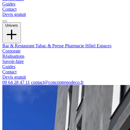
Guides
Contact
Devis gratuit
Univers
Bar & Restaurant
Tabac & Presse
Pharmacie
Hôtel
Espaces
Corporate
Réalisations
Savoir-faire
Guides
Contact
Devis gratuit
09 64 28 47 11
contact@conceptrenodeco.fr