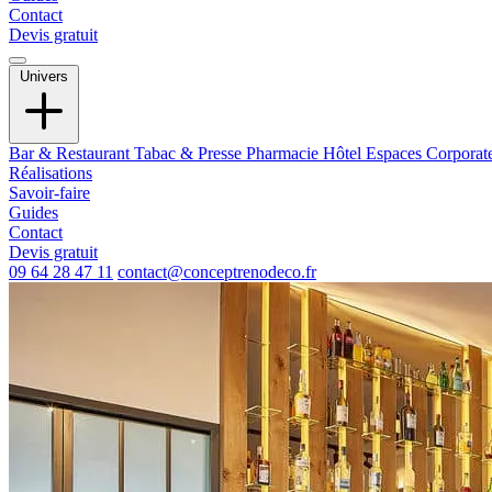
Contact
Devis gratuit
Univers
Bar & Restaurant
Tabac & Presse
Pharmacie
Hôtel
Espaces Corporat
Réalisations
Savoir-faire
Guides
Contact
Devis gratuit
09 64 28 47 11
contact@conceptrenodeco.fr