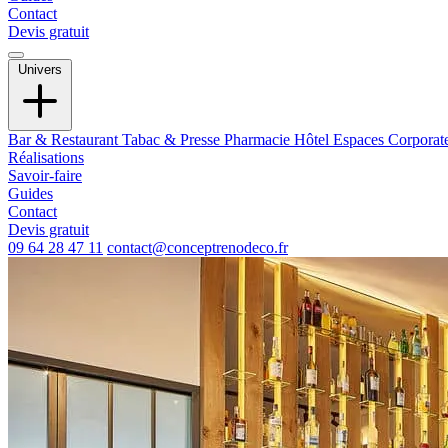
Contact
Devis gratuit
Univers
Bar & Restaurant
Tabac & Presse
Pharmacie
Hôtel
Espaces Corporat
Réalisations
Savoir-faire
Guides
Contact
Devis gratuit
09 64 28 47 11
contact@conceptrenodeco.fr