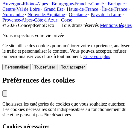
Auvergne-Rhône-Alpes
·
Bourgogne-Franche-Comté
·
Bretagne
·
Centre-Val de Loire
·
Grand Est
·
Hauts-de-France
·
Île-de-France
·
Normandie
·
Nouvelle-Aquitaine
·
Occitanie
·
Pays de la Loire
·
Provence-Alpes-Côte d'Azur
·
Corse
© 2026 ConceptRenoDeco — Tous droits réservés
Mentions légales
Nous respectons votre vie privée
Ce site utilise des cookies pour améliorer votre expérience, analyser
le trafic et personnaliser le contenu. Vous pouvez accepter, refuser
ou personnaliser vos choix à tout moment.
En savoir plus
Personnaliser
Tout refuser
Tout accepter
Préférences des cookies
Choisissez les catégories de cookies que vous souhaitez autoriser.
Les cookies nécessaires sont indispensables au fonctionnement du
site et ne peuvent pas être désactivés.
Cookies nécessaires