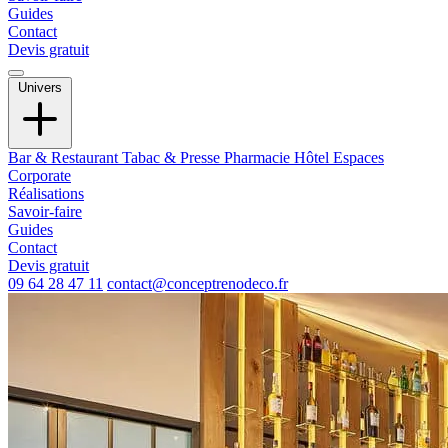
Guides
Contact
Devis gratuit
Univers
Bar & Restaurant
Tabac & Presse
Pharmacie
Hôtel
Espaces
Corporate
Réalisations
Savoir-faire
Guides
Contact
Devis gratuit
09 64 28 47 11
contact@conceptrenodeco.fr