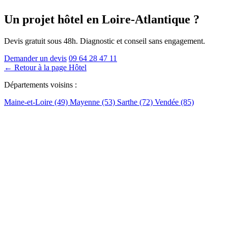
Un projet hôtel
en Loire-Atlantique
?
Devis gratuit sous 48h. Diagnostic et conseil sans engagement.
Demander un devis
09 64 28 47 11
← Retour à la page Hôtel
Départements voisins :
Maine-et-Loire (49)
Mayenne (53)
Sarthe (72)
Vendée (85)