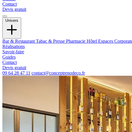
Contact
Devis gratuit
Univers
Bar & Restaurant
Tabac & Presse
Pharmacie
Hôtel
Espaces Corporat
Réalisations
Savoir-faire
Guides
Contact
Devis gratuit
09 64 28 47 11
contact@conceptrenodeco.fr