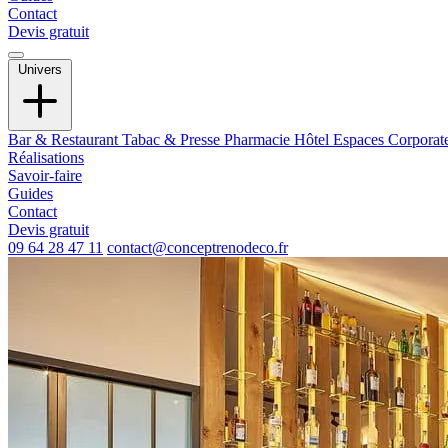
Contact
Devis gratuit
Univers
Bar & Restaurant
Tabac & Presse
Pharmacie
Hôtel
Espaces Corporat
Réalisations
Savoir-faire
Guides
Contact
Devis gratuit
09 64 28 47 11
contact@conceptrenodeco.fr