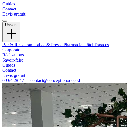
Guides
Contact
Devis gratuit
Univers
Bar & Restaurant
Tabac & Presse
Pharmacie
Hôtel
Espaces
Corporate
Réalisations
Savoir-faire
Guides
Contact
Devis gratuit
09 64 28 47 11
contact@conceptrenodeco.fr