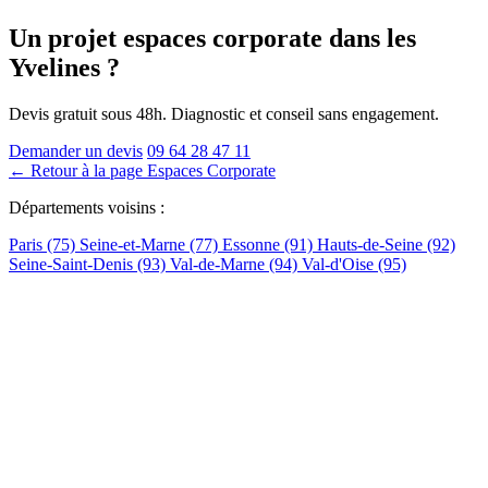
Un projet espaces corporate
dans les
Yvelines
?
Devis gratuit sous 48h. Diagnostic et conseil sans engagement.
Demander un devis
09 64 28 47 11
← Retour à la page Espaces Corporate
Départements voisins :
Paris (75)
Seine-et-Marne (77)
Essonne (91)
Hauts-de-Seine (92)
Seine-Saint-Denis (93)
Val-de-Marne (94)
Val-d'Oise (95)