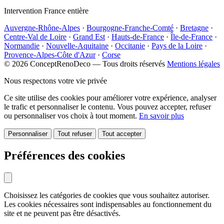
Intervention France entière
Auvergne-Rhône-Alpes
·
Bourgogne-Franche-Comté
·
Bretagne
·
Centre-Val de Loire
·
Grand Est
·
Hauts-de-France
·
Île-de-France
·
Normandie
·
Nouvelle-Aquitaine
·
Occitanie
·
Pays de la Loire
·
Provence-Alpes-Côte d'Azur
·
Corse
© 2026 ConceptRenoDeco — Tous droits réservés
Mentions légales
Nous respectons votre vie privée
Ce site utilise des cookies pour améliorer votre expérience, analyser
le trafic et personnaliser le contenu. Vous pouvez accepter, refuser
ou personnaliser vos choix à tout moment.
En savoir plus
Personnaliser
Tout refuser
Tout accepter
Préférences des cookies
Choisissez les catégories de cookies que vous souhaitez autoriser.
Les cookies nécessaires sont indispensables au fonctionnement du
site et ne peuvent pas être désactivés.