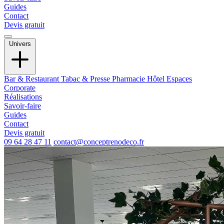
Guides
Contact
Devis gratuit
Univers
Bar & Restaurant
Tabac & Presse
Pharmacie
Hôtel
Espaces
Corporate
Réalisations
Savoir-faire
Guides
Contact
Devis gratuit
09 64 28 47 11
contact@conceptrenodeco.fr