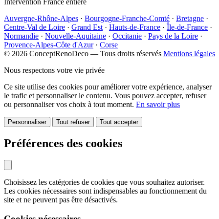
Intervention France entière
Auvergne-Rhône-Alpes
·
Bourgogne-Franche-Comté
·
Bretagne
·
Centre-Val de Loire
·
Grand Est
·
Hauts-de-France
·
Île-de-France
·
Normandie
·
Nouvelle-Aquitaine
·
Occitanie
·
Pays de la Loire
·
Provence-Alpes-Côte d'Azur
·
Corse
© 2026 ConceptRenoDeco — Tous droits réservés
Mentions légales
Nous respectons votre vie privée
Ce site utilise des cookies pour améliorer votre expérience, analyser
le trafic et personnaliser le contenu. Vous pouvez accepter, refuser
ou personnaliser vos choix à tout moment.
En savoir plus
Personnaliser
Tout refuser
Tout accepter
Préférences des cookies
Choisissez les catégories de cookies que vous souhaitez autoriser.
Les cookies nécessaires sont indispensables au fonctionnement du
site et ne peuvent pas être désactivés.
Cookies nécessaires