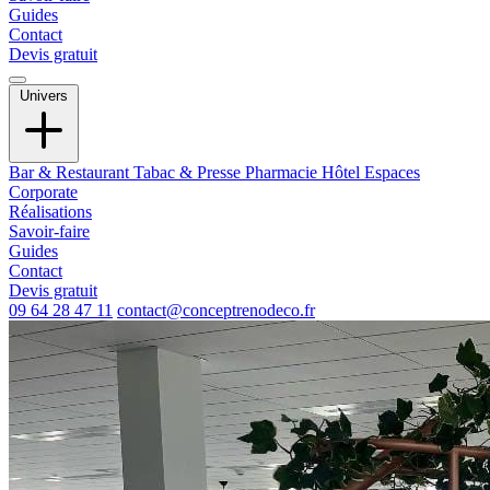
Guides
Contact
Devis gratuit
Univers
Bar & Restaurant
Tabac & Presse
Pharmacie
Hôtel
Espaces
Corporate
Réalisations
Savoir-faire
Guides
Contact
Devis gratuit
09 64 28 47 11
contact@conceptrenodeco.fr