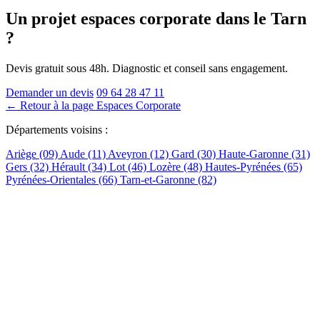
Un projet espaces corporate
dans le Tarn
?
Devis gratuit sous 48h. Diagnostic et conseil sans engagement.
Demander un devis
09 64 28 47 11
← Retour à la page Espaces Corporate
Départements voisins :
Ariège (09)
Aude (11)
Aveyron (12)
Gard (30)
Haute-Garonne (31)
Gers (32)
Hérault (34)
Lot (46)
Lozère (48)
Hautes-Pyrénées (65)
Pyrénées-Orientales (66)
Tarn-et-Garonne (82)