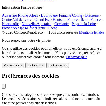
Intervention France entière
Auvergne-Rhône-Alpes
·
Bourgogne-Franche-Comté
·
Bretagne
·
Centre-Val de Loire
·
Grand Est
·
Hauts-de-France
·
Île-de-France
·
Normandie
·
Nouvelle-Aquitaine
·
Occitanie
·
Pays de la Loire
·
Provence-Alpes-Côte d'Azur
·
Corse
© 2026 ConceptRenoDeco — Tous droits réservés
Mentions légales
Nous respectons votre vie privée
Ce site utilise des cookies pour améliorer votre expérience, analyser
le trafic et personnaliser le contenu. Vous pouvez accepter, refuser
ou personnaliser vos choix à tout moment.
En savoir plus
Personnaliser
Tout refuser
Tout accepter
Préférences des cookies
Choisissez les catégories de cookies que vous souhaitez autoriser.
Les cookies nécessaires sont indispensables au fonctionnement du
site et ne peuvent pas être désactivés.