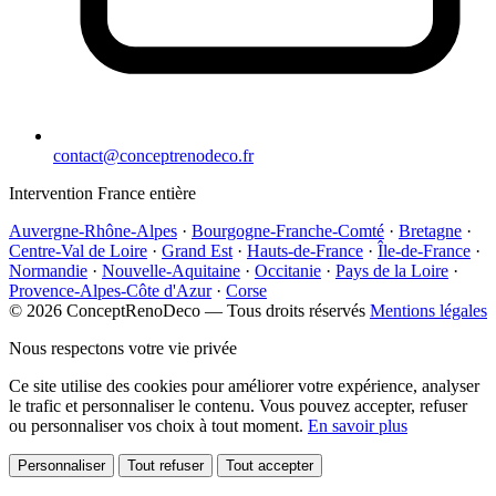
contact@conceptrenodeco.fr
Intervention France entière
Auvergne-Rhône-Alpes
·
Bourgogne-Franche-Comté
·
Bretagne
·
Centre-Val de Loire
·
Grand Est
·
Hauts-de-France
·
Île-de-France
·
Normandie
·
Nouvelle-Aquitaine
·
Occitanie
·
Pays de la Loire
·
Provence-Alpes-Côte d'Azur
·
Corse
© 2026 ConceptRenoDeco — Tous droits réservés
Mentions légales
Nous respectons votre vie privée
Ce site utilise des cookies pour améliorer votre expérience, analyser
le trafic et personnaliser le contenu. Vous pouvez accepter, refuser
ou personnaliser vos choix à tout moment.
En savoir plus
Personnaliser
Tout refuser
Tout accepter