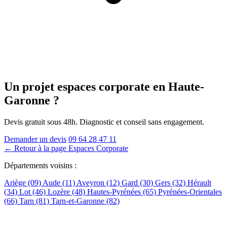
Un projet espaces corporate
en Haute-
Garonne
?
Devis gratuit sous 48h. Diagnostic et conseil sans engagement.
Demander un devis
09 64 28 47 11
← Retour à la page Espaces Corporate
Départements voisins :
Ariège (09)
Aude (11)
Aveyron (12)
Gard (30)
Gers (32)
Hérault
(34)
Lot (46)
Lozère (48)
Hautes-Pyrénées (65)
Pyrénées-Orientales
(66)
Tarn (81)
Tarn-et-Garonne (82)