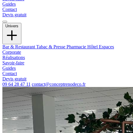
Guides
Contact
Devis gratuit
Univers
Bar & Restaurant
Tabac & Presse
Pharmacie
Hôtel
Espaces
Corporate
Réalisations
Savoir-faire
Guides
Contact
Devis gratuit
09 64 28 47 11
contact@conceptrenodeco.fr