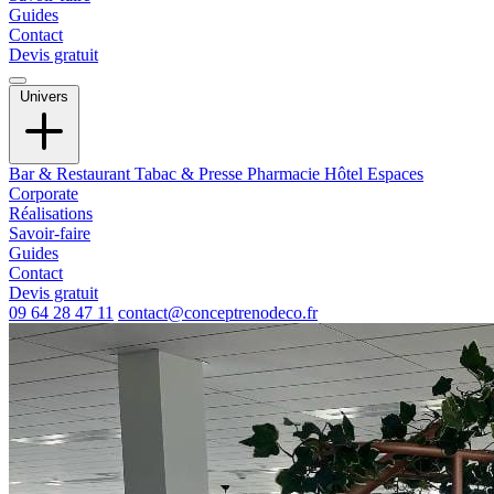
Guides
Contact
Devis gratuit
Univers
Bar & Restaurant
Tabac & Presse
Pharmacie
Hôtel
Espaces
Corporate
Réalisations
Savoir-faire
Guides
Contact
Devis gratuit
09 64 28 47 11
contact@conceptrenodeco.fr