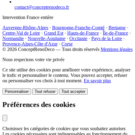
contact@conceptrenodeco.fr
Intervention France entière
Auvergne-Rhône-Alpes
·
Bourgogne-Franche-Comté
·
Bretagne
·
Centre-Val de Loire
·
Grand Est
·
Hauts-de-France
·
Île-de-France
·
Normandie
·
Nouvelle-Aquitaine
·
Occitanie
·
Pays de la Loire
·
Provence-Alpes-Côte d'Azur
·
Corse
© 2026 ConceptRenoDeco — Tous droits réservés
Mentions légales
Nous respectons votre vie privée
Ce site utilise des cookies pour améliorer votre expérience, analyser
le trafic et personnaliser le contenu. Vous pouvez accepter, refuser
ou personnaliser vos choix à tout moment.
En savoir plus
Personnaliser
Tout refuser
Tout accepter
Préférences des cookies
Choisissez les catégories de cookies que vous souhaitez autoriser.
Les cookies nécessaires sont indispensables au fonctionnement du