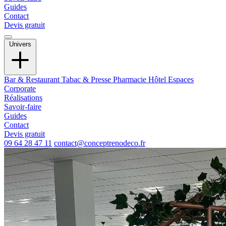
Guides
Contact
Devis gratuit
Univers
Bar & Restaurant
Tabac & Presse
Pharmacie
Hôtel
Espaces
Corporate
Réalisations
Savoir-faire
Guides
Contact
Devis gratuit
09 64 28 47 11
contact@conceptrenodeco.fr