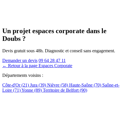
Un projet espaces corporate
dans le
Doubs
?
Devis gratuit sous 48h. Diagnostic et conseil sans engagement.
Demander un devis
09 64 28 47 11
← Retour à la page Espaces Corporate
Départements voisins :
Côte-d'Or (21)
Jura (39)
Nièvre (58)
Haute-Saône (70)
Saône-et-
Loire (71)
Yonne (89)
Territoire de Belfort (90)