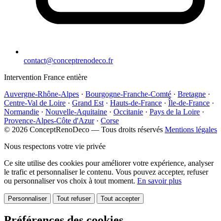
contact@conceptrenodeco.fr
Intervention France entière
Auvergne-Rhône-Alpes
·
Bourgogne-Franche-Comté
·
Bretagne
·
Centre-Val de Loire
·
Grand Est
·
Hauts-de-France
·
Île-de-France
·
Normandie
·
Nouvelle-Aquitaine
·
Occitanie
·
Pays de la Loire
·
Provence-Alpes-Côte d'Azur
·
Corse
© 2026 ConceptRenoDeco — Tous droits réservés
Mentions légales
Nous respectons votre vie privée
Ce site utilise des cookies pour améliorer votre expérience, analyser
le trafic et personnaliser le contenu. Vous pouvez accepter, refuser
ou personnaliser vos choix à tout moment.
En savoir plus
Personnaliser
Tout refuser
Tout accepter
Préférences des cookies