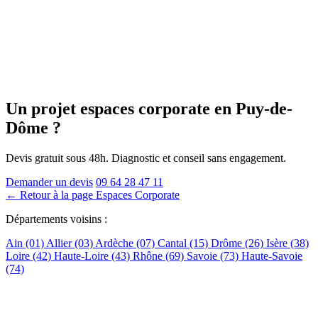
Un projet espaces corporate
en Puy-de-
Dôme
?
Devis gratuit sous 48h. Diagnostic et conseil sans engagement.
Demander un devis
09 64 28 47 11
← Retour à la page Espaces Corporate
Départements voisins :
Ain (01)
Allier (03)
Ardèche (07)
Cantal (15)
Drôme (26)
Isère (38)
Loire (42)
Haute-Loire (43)
Rhône (69)
Savoie (73)
Haute-Savoie
(74)