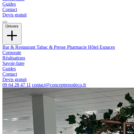
Guides
Contact
Devis gratuit
Univers
Bar & Restaurant
Tabac & Presse
Pharmacie
Hôtel
Espaces
Corporate
Réalisations
Savoir-faire
Guides
Contact
Devis gratuit
09 64 28 47 11
contact@conceptrenodeco.fr