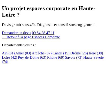
Un projet espaces corporate
en Haute-
Loire
?
Devis gratuit sous 48h. Diagnostic et conseil sans engagement.
Demander un devis
09 64 28 47 11
← Retour à la page Espaces Corporate
Départements voisins :
Ain (01)
Allier (03)
Ardèche (07)
Cantal (15)
Drôme (26)
Isère (38)
Loire (42)
Puy-de-Dôme (63)
Rhône (69)
Savoie (73)
Haute-Savoie
(74)