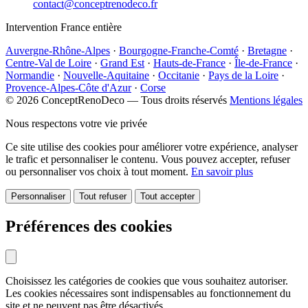
contact@conceptrenodeco.fr
Intervention France entière
Auvergne-Rhône-Alpes
·
Bourgogne-Franche-Comté
·
Bretagne
·
Centre-Val de Loire
·
Grand Est
·
Hauts-de-France
·
Île-de-France
·
Normandie
·
Nouvelle-Aquitaine
·
Occitanie
·
Pays de la Loire
·
Provence-Alpes-Côte d'Azur
·
Corse
© 2026 ConceptRenoDeco — Tous droits réservés
Mentions légales
Nous respectons votre vie privée
Ce site utilise des cookies pour améliorer votre expérience, analyser
le trafic et personnaliser le contenu. Vous pouvez accepter, refuser
ou personnaliser vos choix à tout moment.
En savoir plus
Personnaliser
Tout refuser
Tout accepter
Préférences des cookies
Choisissez les catégories de cookies que vous souhaitez autoriser.
Les cookies nécessaires sont indispensables au fonctionnement du
site et ne peuvent pas être désactivés.