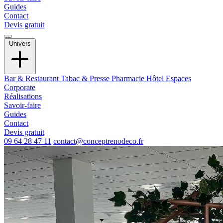
Guides
Contact
Devis gratuit
Univers
Bar & Restaurant
Tabac & Presse
Pharmacie
Hôtel
Espaces
Corporate
Réalisations
Savoir-faire
Guides
Contact
Devis gratuit
09 64 28 47 11
contact@conceptrenodeco.fr