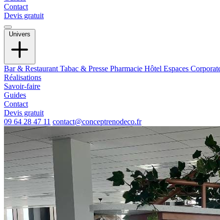
Contact
Devis gratuit
Univers
Bar & Restaurant
Tabac & Presse
Pharmacie
Hôtel
Espaces Corporat
Réalisations
Savoir-faire
Guides
Contact
Devis gratuit
09 64 28 47 11
contact@conceptrenodeco.fr