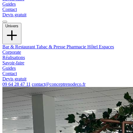
Guides
Contact
Devis gratuit
Univers
Bar & Restaurant
Tabac & Presse
Pharmacie
Hôtel
Espaces
Corporate
Réalisations
Savoir-faire
Guides
Contact
Devis gratuit
09 64 28 47 11
contact@conceptrenodeco.fr