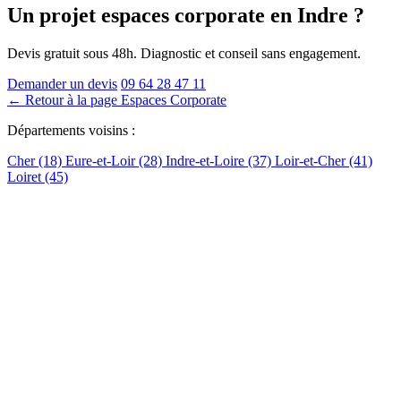
Un projet espaces corporate
en Indre
?
Devis gratuit sous 48h. Diagnostic et conseil sans engagement.
Demander un devis
09 64 28 47 11
← Retour à la page Espaces Corporate
Départements voisins :
Cher (18)
Eure-et-Loir (28)
Indre-et-Loire (37)
Loir-et-Cher (41)
Loiret (45)