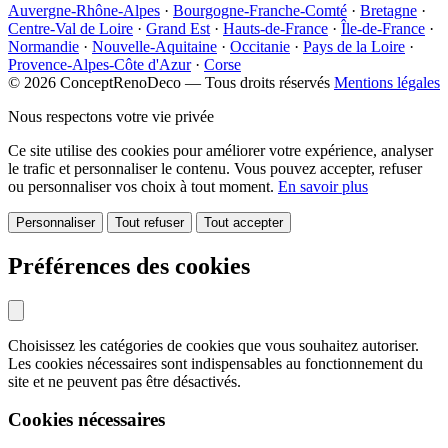
Auvergne-Rhône-Alpes
·
Bourgogne-Franche-Comté
·
Bretagne
·
Centre-Val de Loire
·
Grand Est
·
Hauts-de-France
·
Île-de-France
·
Normandie
·
Nouvelle-Aquitaine
·
Occitanie
·
Pays de la Loire
·
Provence-Alpes-Côte d'Azur
·
Corse
© 2026 ConceptRenoDeco — Tous droits réservés
Mentions légales
Nous respectons votre vie privée
Ce site utilise des cookies pour améliorer votre expérience, analyser
le trafic et personnaliser le contenu. Vous pouvez accepter, refuser
ou personnaliser vos choix à tout moment.
En savoir plus
Personnaliser
Tout refuser
Tout accepter
Préférences des cookies
Choisissez les catégories de cookies que vous souhaitez autoriser.
Les cookies nécessaires sont indispensables au fonctionnement du
site et ne peuvent pas être désactivés.
Cookies nécessaires