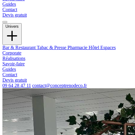
Guides
Contact
Devis gratuit
Univers
Bar & Restaurant
Tabac & Presse
Pharmacie
Hôtel
Espaces
Corporate
Réalisations
Savoir-faire
Guides
Contact
Devis gratuit
09 64 28 47 11
contact@conceptrenodeco.fr