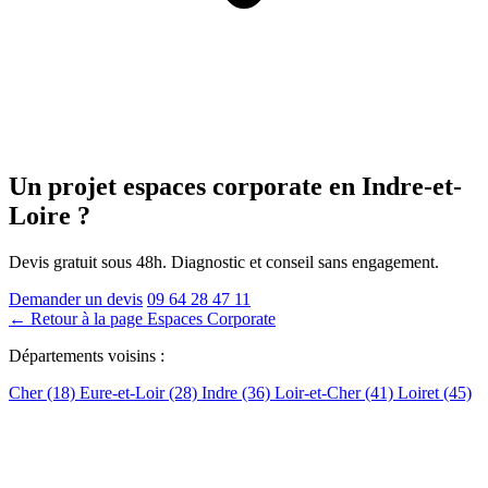
Un projet espaces corporate
en Indre-et-
Loire
?
Devis gratuit sous 48h. Diagnostic et conseil sans engagement.
Demander un devis
09 64 28 47 11
← Retour à la page Espaces Corporate
Départements voisins :
Cher (18)
Eure-et-Loir (28)
Indre (36)
Loir-et-Cher (41)
Loiret (45)