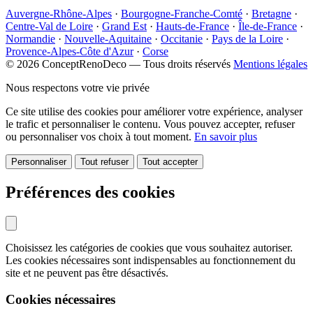
Auvergne-Rhône-Alpes
·
Bourgogne-Franche-Comté
·
Bretagne
·
Centre-Val de Loire
·
Grand Est
·
Hauts-de-France
·
Île-de-France
·
Normandie
·
Nouvelle-Aquitaine
·
Occitanie
·
Pays de la Loire
·
Provence-Alpes-Côte d'Azur
·
Corse
© 2026 ConceptRenoDeco — Tous droits réservés
Mentions légales
Nous respectons votre vie privée
Ce site utilise des cookies pour améliorer votre expérience, analyser
le trafic et personnaliser le contenu. Vous pouvez accepter, refuser
ou personnaliser vos choix à tout moment.
En savoir plus
Personnaliser
Tout refuser
Tout accepter
Préférences des cookies
Choisissez les catégories de cookies que vous souhaitez autoriser.
Les cookies nécessaires sont indispensables au fonctionnement du
site et ne peuvent pas être désactivés.
Cookies nécessaires