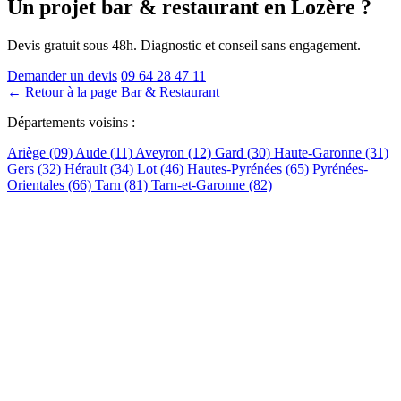
Un projet bar & restaurant
en Lozère
?
Devis gratuit sous 48h. Diagnostic et conseil sans engagement.
Demander un devis
09 64 28 47 11
← Retour à la page Bar & Restaurant
Départements voisins :
Ariège (09)
Aude (11)
Aveyron (12)
Gard (30)
Haute-Garonne (31)
Gers (32)
Hérault (34)
Lot (46)
Hautes-Pyrénées (65)
Pyrénées-
Orientales (66)
Tarn (81)
Tarn-et-Garonne (82)