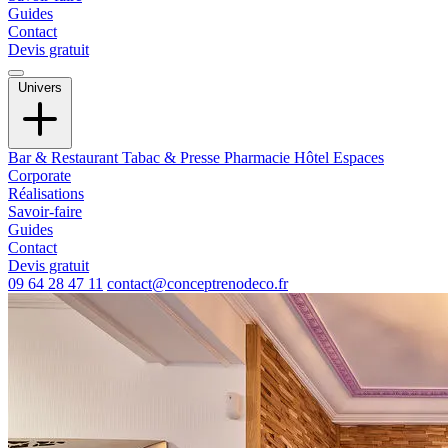
Guides
Contact
Devis gratuit
Univers
Bar & Restaurant
Tabac & Presse
Pharmacie
Hôtel
Espaces
Corporate
Réalisations
Savoir-faire
Guides
Contact
Devis gratuit
09 64 28 47 11
contact@conceptrenodeco.fr