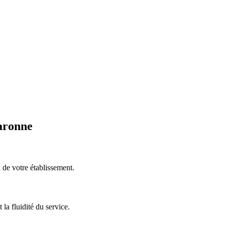
aronne
 de votre établissement.
 la fluidité du service.