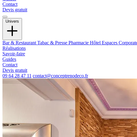
Contact
Devis gratuit
Univers
Bar & Restaurant
Tabac & Presse
Pharmacie
Hôtel
Espaces Corporat
Réalisations
Savoir-faire
Guides
Contact
Devis gratuit
09 64 28 47 11
contact@conceptrenodeco.fr