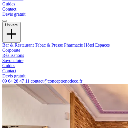
Guides
Contact
Devis gratuit
Univers
Bar & Restaurant
Tabac & Presse
Pharmacie
Hôtel
Espaces
Corporate
Réalisations
Savoir-faire
Guides
Contact
Devis gratuit
09 64 28 47 11
contact@conceptrenodeco.fr