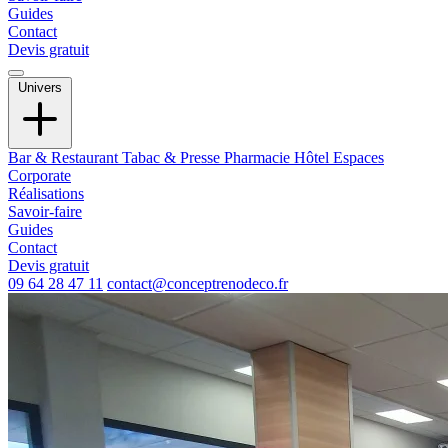
Guides
Contact
Devis gratuit
Univers
Bar & Restaurant
Tabac & Presse
Pharmacie
Hôtel
Espaces
Corporate
Réalisations
Savoir-faire
Guides
Contact
Devis gratuit
09 64 28 47 11
contact@conceptrenodeco.fr