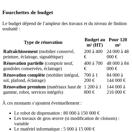
Fourchettes de budget
Le budget dépend de l’ampleur des travaux et du niveau de finition
souhaité :
Budget au
Pour 120
Type de rénovation
m² (HT)
m²
Rafraîchissement
(mobilier conservé,
200 à 400
24 000 à 48
peinture, éclairage, signalétique)
€
000 €
Rénovation partielle
(comptoir neuf,
400 à 700
48 000 à 84
gondoles conservées, éclairage)
€
000 €
Rénovation complète
(mobilier intégral,
700 à 1
84 000 à
sol, plafond, éclairage)
200 €
144 000 €
Rénovation premium
(matériaux haut de
1 200 à 1
144 000 à
gamme, robot, services intégrés)
800 €
216 000 €
À ces montants s’ajoutent éventuellement :
Le robot de dispensation : 80 000 à 150 000 €
Les travaux de gros œuvre (si modification de cloisons) :
variable
Le matériel informatique : 5 000 à 15 000 €