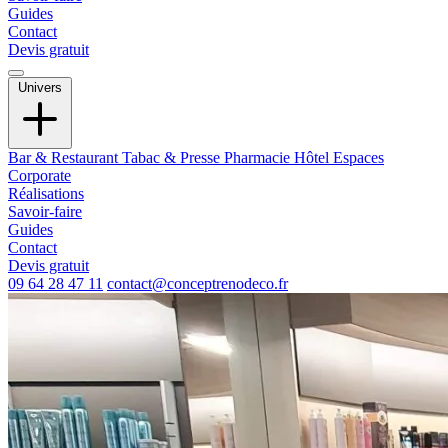
Guides
Contact
Devis gratuit
Univers
Bar & Restaurant
Tabac & Presse
Pharmacie
Hôtel
Espaces
Corporate
Réalisations
Savoir-faire
Guides
Contact
Devis gratuit
09 64 28 47 11
contact@conceptrenodeco.fr