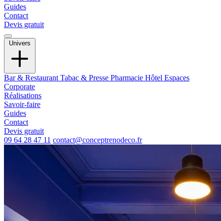
Guides
Contact
Devis gratuit
Univers
Bar & Restaurant
Tabac & Presse
Pharmacie
Hôtel
Espaces
Corporate
Réalisations
Savoir-faire
Guides
Contact
Devis gratuit
09 64 28 47 11
contact@conceptrenodeco.fr