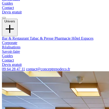
Guides
Contact
Devis gratuit
Univers
Bar & Restaurant
Tabac & Presse
Pharmacie
Hôtel
Espaces
Corporate
Réalisations
Savoir-faire
Guides
Contact
Devis gratuit
09 64 28 47 11
contact@conceptrenodeco.fr