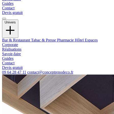
Guides
Contact
Devis gratuit
Univers
Bar & Restaurant
Tabac & Presse
Pharmacie
Hôtel
Espaces
Corporate
Réalisations
Savoir-faire
Guides
Contact
Devis gratuit
09 64 28 47 11
contact@conceptrenodeco.fr