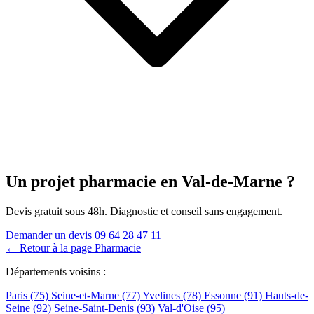
Un projet pharmacie
en Val-de-Marne
?
Devis gratuit sous 48h. Diagnostic et conseil sans engagement.
Demander un devis
09 64 28 47 11
← Retour à la page Pharmacie
Départements voisins :
Paris (75)
Seine-et-Marne (77)
Yvelines (78)
Essonne (91)
Hauts-de-
Seine (92)
Seine-Saint-Denis (93)
Val-d'Oise (95)