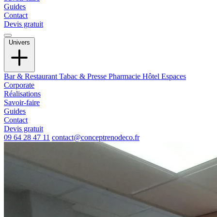
Guides
Contact
Devis gratuit
Univers
Bar & Restaurant
Tabac & Presse
Pharmacie
Hôtel
Espaces
Corporate
Réalisations
Savoir-faire
Guides
Contact
Devis gratuit
09 64 28 47 11
contact@conceptrenodeco.fr