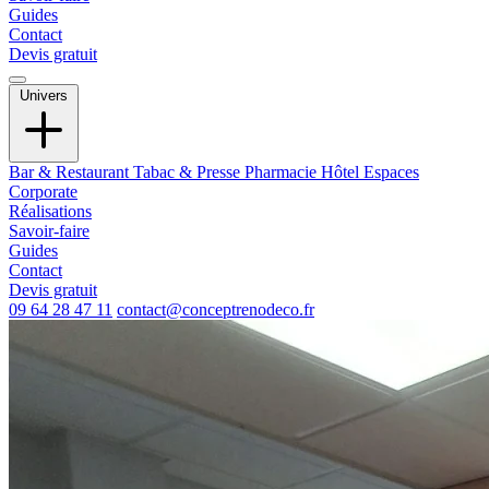
Guides
Contact
Devis gratuit
Univers
Bar & Restaurant
Tabac & Presse
Pharmacie
Hôtel
Espaces
Corporate
Réalisations
Savoir-faire
Guides
Contact
Devis gratuit
09 64 28 47 11
contact@conceptrenodeco.fr