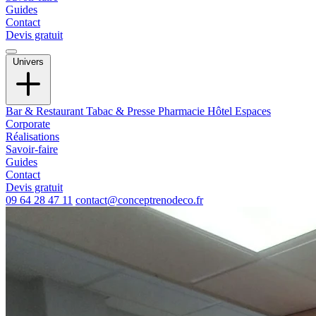
Guides
Contact
Devis gratuit
Univers
Bar & Restaurant
Tabac & Presse
Pharmacie
Hôtel
Espaces
Corporate
Réalisations
Savoir-faire
Guides
Contact
Devis gratuit
09 64 28 47 11
contact@conceptrenodeco.fr