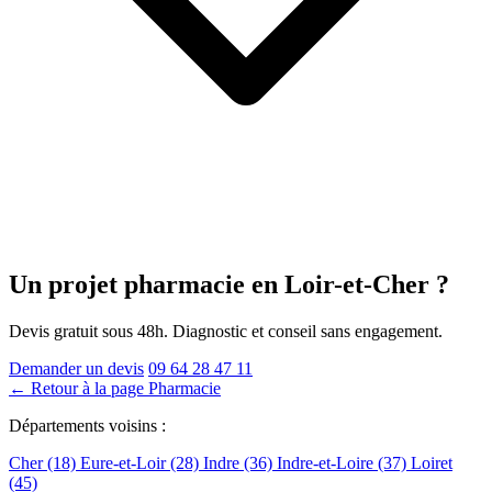
Un projet pharmacie
en Loir-et-Cher
?
Devis gratuit sous 48h. Diagnostic et conseil sans engagement.
Demander un devis
09 64 28 47 11
← Retour à la page Pharmacie
Départements voisins :
Cher (18)
Eure-et-Loir (28)
Indre (36)
Indre-et-Loire (37)
Loiret
(45)