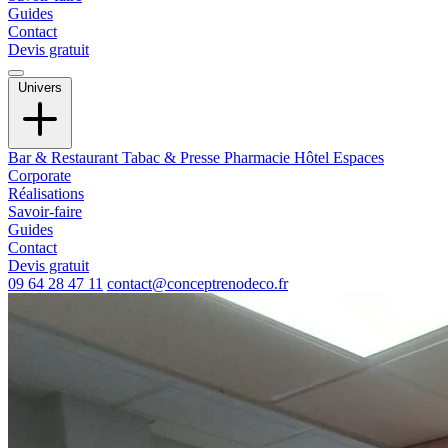
Guides
Contact
Devis gratuit
Univers
Bar & Restaurant
Tabac & Presse
Pharmacie
Hôtel
Espaces
Corporate
Réalisations
Savoir-faire
Guides
Contact
Devis gratuit
09 64 28 47 11
contact@conceptrenodeco.fr