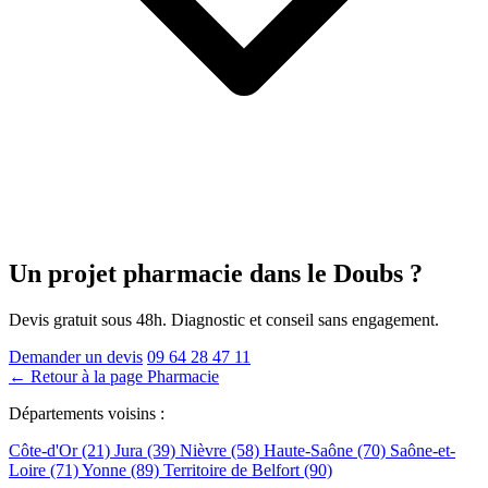
Un projet pharmacie
dans le Doubs
?
Devis gratuit sous 48h. Diagnostic et conseil sans engagement.
Demander un devis
09 64 28 47 11
← Retour à la page Pharmacie
Départements voisins :
Côte-d'Or (21)
Jura (39)
Nièvre (58)
Haute-Saône (70)
Saône-et-
Loire (71)
Yonne (89)
Territoire de Belfort (90)