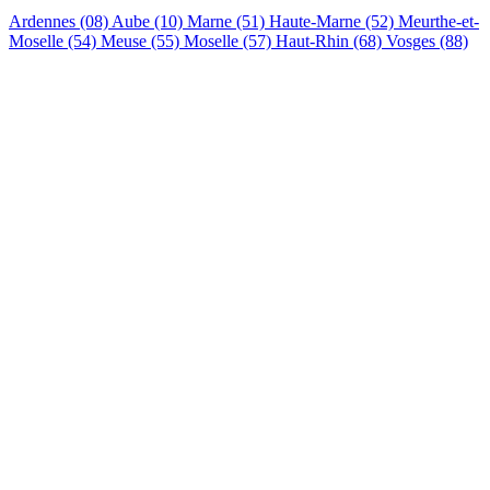
Ardennes (08)
Aube (10)
Marne (51)
Haute-Marne (52)
Meurthe-et-
Moselle (54)
Meuse (55)
Moselle (57)
Haut-Rhin (68)
Vosges (88)