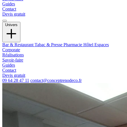
Guides
Contact
Devis gratuit
Univers
Bar & Restaurant
Tabac & Presse
Pharmacie
Hôtel
Espaces
Corporate
Réalisations
Savoir-faire
Guides
Contact
Devis gratuit
09 64 28 47 11
contact@conceptrenodeco.fr