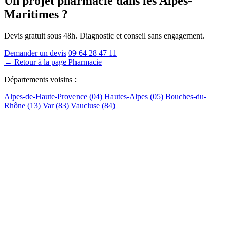
Un projet pharmacie
dans les Alpes-
Maritimes
?
Devis gratuit sous 48h. Diagnostic et conseil sans engagement.
Demander un devis
09 64 28 47 11
← Retour à la page Pharmacie
Départements voisins :
Alpes-de-Haute-Provence (04)
Hautes-Alpes (05)
Bouches-du-
Rhône (13)
Var (83)
Vaucluse (84)