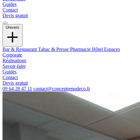
Guides
Contact
Devis gratuit
Univers
Bar & Restaurant
Tabac & Presse
Pharmacie
Hôtel
Espaces
Corporate
Réalisations
Savoir-faire
Guides
Contact
Devis gratuit
09 64 28 47 11
contact@conceptrenodeco.fr