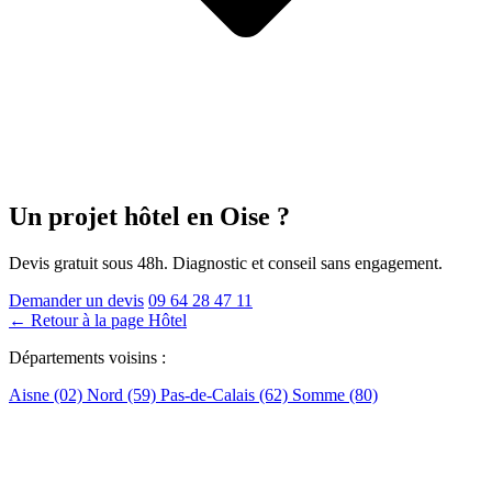
Un projet hôtel
en Oise
?
Devis gratuit sous 48h. Diagnostic et conseil sans engagement.
Demander un devis
09 64 28 47 11
← Retour à la page Hôtel
Départements voisins :
Aisne (02)
Nord (59)
Pas-de-Calais (62)
Somme (80)