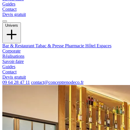
Guides
Contact
Devis gratuit
Univers
Bar & Restaurant
Tabac & Presse
Pharmacie
Hôtel
Espaces
Corporate
Réalisations
Savoir-faire
Guides
Contact
Devis gratuit
09 64 28 47 11
contact@conceptrenodeco.fr