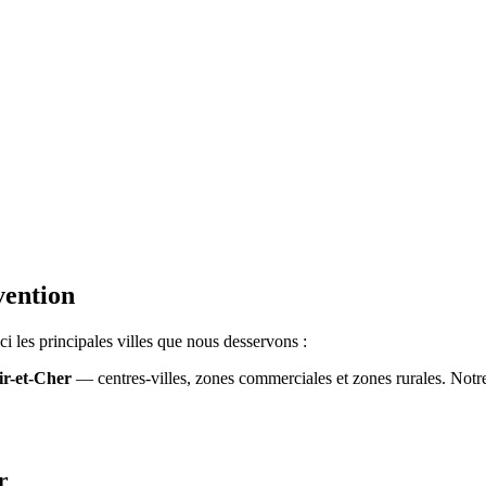
.
vention
 les principales villes que nous desservons :
ir-et-Cher
— centres-villes, zones commerciales et zones rurales. Notr
r