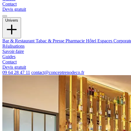
Contact
Devis gratuit
Univers
Bar & Restaurant
Tabac & Presse
Pharmacie
Hôtel
Espaces Corporat
Réalisations
Savoir-faire
Guides
Contact
Devis gratuit
09 64 28 47 11
contact@conceptrenodeco.fr